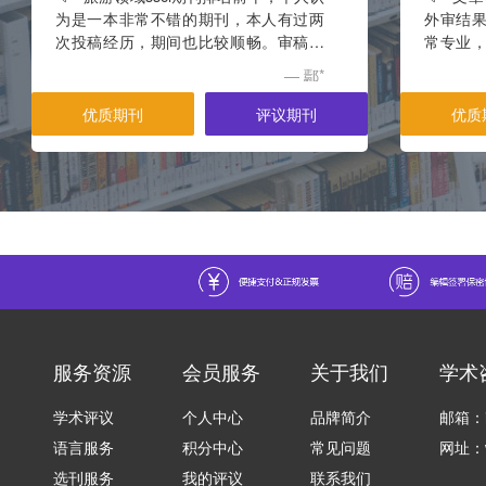
为是一本非常不错的期刊，本人有过两
外审结
次投稿经历，期间也比较顺畅。审稿速
常专业
度取决于评审专家的意见，不过外审专
也给出
— 鄢*
家的意见非常的多，一般会有4个专家，
量。结
关注点聚焦在于结论和引言这两部分的
大修。
优质期刊
评议期刊
优质
内容。期刊没有什么选题偏好，一般只
后，再
要是与酒店相关的论文都可以投稿，个
审。之
人觉得论文的接受率还挺高的，关键是
来，建
投稿过程没有什么幺蛾子。就是期刊对
负责最
字数要求9000字，查重单篇百分之一，
给出了
整体百分之二十以下。
还是可
给了一
这个阶
审了两
重审稿
大。
服务资源
会员服务
关于我们
学术
学术评议
个人中心
品牌简介
邮箱：in
语言服务
积分中心
常见问题
网址：ww
选刊服务
我的评议
联系我们